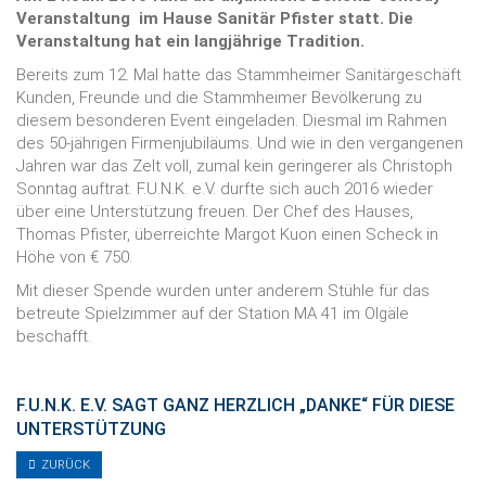
Veranstaltung im Hause Sanitär Pfister statt. Die
Veranstaltung hat ein langjährige Tradition.
Bereits zum 12. Mal hatte das Stammheimer Sanitärgeschäft
Kunden, Freunde und die Stammheimer Bevölkerung zu
diesem besonderen Event eingeladen. Diesmal im Rahmen
des 50-jährigen Firmenjubiläums. Und wie in den vergangenen
Jahren war das Zelt voll, zumal kein geringerer als Christoph
Sonntag auftrat. F.U.N.K. e.V. durfte sich auch 2016 wieder
über eine Unterstützung freuen. Der Chef des Hauses,
Thomas Pfister, überreichte Margot Kuon einen Scheck in
Höhe von € 750.
Mit dieser Spende wurden unter anderem Stühle für das
betreute Spielzimmer auf der Station MA 41 im Olgäle
beschafft.
F.U.N.K. E.V. SAGT GANZ HERZLICH „DANKE“ FÜR DIESE
UNTERSTÜTZUNG
ZURÜCK